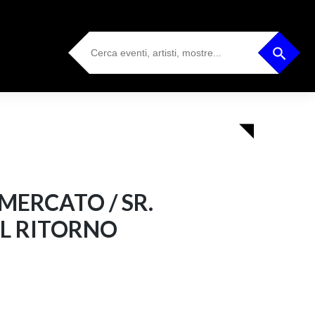
Search
Search Button
for:
MERCATO / SR.
IL RITORNO