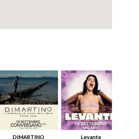
DIMARTINO
Levante
An