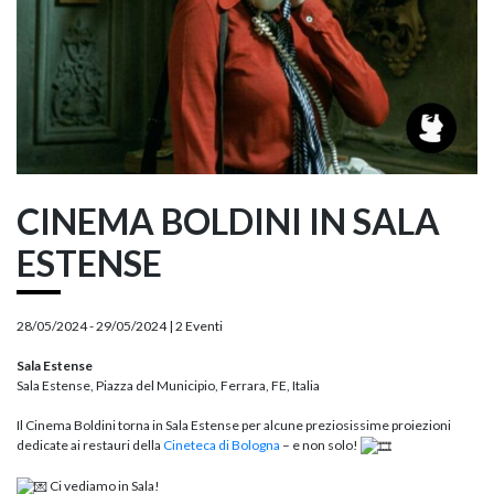
CINEMA BOLDINI IN SALA
ESTENSE
28/05/2024 - 29/05/2024 |
2 Eventi
Sala Estense
Sala Estense, Piazza del Municipio, Ferrara, FE, Italia
Il Cinema Boldini torna in Sala Estense per alcune preziosissime proiezioni
dedicate ai restauri della
Cineteca di Bologna
– e non solo!
Ci vediamo in Sala!