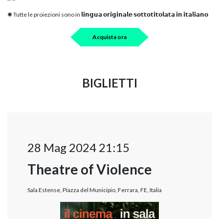
✺ Tutte le proiezioni sono in 𝗹𝗶𝗻𝗴𝘂𝗮 𝗼𝗿𝗶𝗴𝗶𝗻𝗮𝗹𝗲 𝘀𝗼𝘁𝘁𝗼𝘁𝗶𝘁𝗼𝗹𝗮𝘁𝗮 𝗶𝗻 𝗶𝘁𝗮𝗹𝗶𝗮𝗻𝗼
Acquista ora
BIGLIETTI
28 Mag 2024 21:15
Theatre of Violence
Sala Estense, Piazza del Municipio, Ferrara, FE, Italia