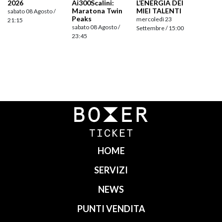
2026
Ai300Scalini:
L’ENERGIA DEI
Maratona Twin
MIEI TALENTI
sabato 08 Agosto /
Peaks
mercoledì 23
21:15
sabato 08 Agosto /
Settembre / 15:00
23:45
Navigazione
articoli
HOME
SERVIZI
NEWS
PUNTI VENDITA