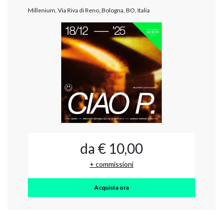
Millenium, Via Riva di Reno, Bologna, BO, Italia
da € 10,00
+ commissioni
Acquista ora