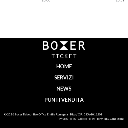
18:00
23:59
Navigazione
articoli
HOME
SERVIZI
NEWS
PUNTI VENDITA
© 2026
Boxer Ticket
- Box Office Emilia Romagna | P.Iva / C.F.: 03563011208
Privacy Policy
|
Cookie Policy
|
Termini & Condizioni