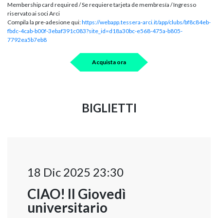
Membership card required / Se requiere tarjeta de membresía / Ingresso
riservato ai soci Arci
Compila la pre-adesione qui:
https://webapp.tessera-arci.it/app/clubs/bf8c84eb-
fbdc-4cab-b00f-3ebaf391c083?site_id=d18a30bc-e568-475a-b805-
7792ea5b7eb8
Acquista ora
BIGLIETTI
18 Dic 2025 23:30
CIAO! Il Giovedì
universitario