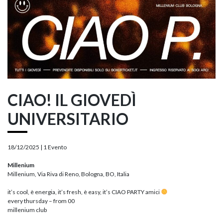
CIAO! IL GIOVEDÌ
UNIVERSITARIO
18/12/2025 |
1 Evento
Millenium
Millenium, Via Riva di Reno, Bologna, BO, Italia
it’s cool, è energia, it’s fresh, è easy, it’s CIAO PARTY amici
every thursday – from 00
millenium club