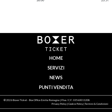
18:00
23:59
Navigazione
articoli
HOME
SERVIZI
NEWS
PUNTI VENDITA
© 2026
Boxer Ticket
- Box Office Emilia Romagna | P.Iva / C.F.: 03563011208
Privacy Policy
|
Cookie Policy
|
Termini & Condizioni