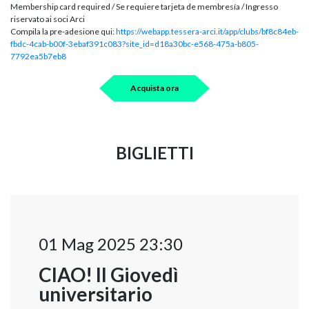
Membership card required / Se requiere tarjeta de membresía / Ingresso
riservato ai soci Arci
Compila la pre-adesione qui:
https://webapp.tessera-arci.it/app/clubs/bf8c84eb-
fbdc-4cab-b00f-3ebaf391c083?site_id=d18a30bc-e568-475a-b805-
7792ea5b7eb8
Acquista ora
BIGLIETTI
01 Mag 2025 23:30
CIAO! Il Giovedì
universitario