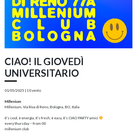
CIAO! IL GIOVEDÌ
UNIVERSITARIO
01/05/2025 |
1 Evento
Millenium
Millenium, Via Riva di Reno, Bologna, BO, Italia
it’s cool, è energia, it’s fresh, è easy, it’s CIAO PARTY amici
every thursday – from 00
millenium club