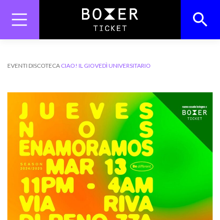
Skip
to
content
Search
Search Button
for:
EVENTI
DISCOTECA
CIAO! IL GIOVEDÌ UNIVERSITARIO