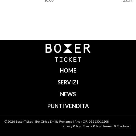
18:00
23:59
Navigazione
articoli
HOME
SERVIZI
NEWS
PUNTI VENDITA
© 2026
Boxer Ticket
- Box Office Emilia Romagna | P.Iva / C.F.: 03563011208
Privacy Policy
|
Cookie Policy
|
Termini & Condizioni