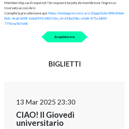
Membership card required / Se requiere tarjeta de membresía / Ingresso
riservato ai soci Arci
Compila la pre-adesione qui:
https://webapp.tessera-arci.it/app/clubs/bf8c84eb-
fbdc-4cab-b00f-3ebaf391c083?site_id=d18a30bc-e568-475a-b805-
7792ea5b7eb8
Acquista ora
BIGLIETTI
13 Mar 2025 23:30
CIAO! Il Giovedì
universitario