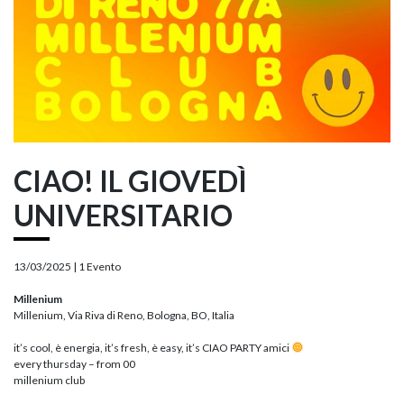
CIAO! IL GIOVEDÌ
UNIVERSITARIO
13/03/2025 |
1 Evento
Millenium
Millenium, Via Riva di Reno, Bologna, BO, Italia
it’s cool, è energia, it’s fresh, è easy, it’s CIAO PARTY amici
every thursday – from 00
millenium club