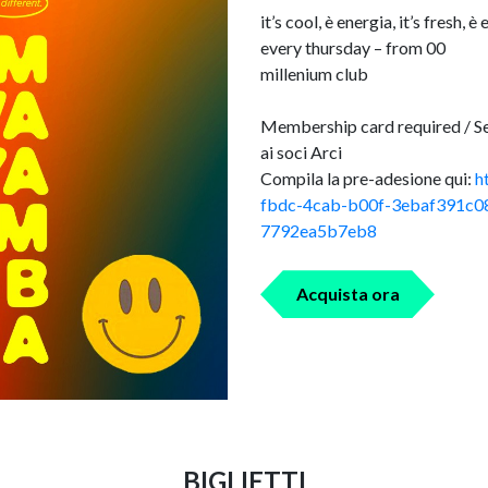
it’s cool, è energia, it’s fresh,
every thursday – from 00
millenium club
Membership card required / Se 
ai soci Arci
Compila la pre-adesione qui:
h
fbdc-4cab-b00f-3ebaf391c0
7792ea5b7eb8
Acquista ora
BIGLIETTI