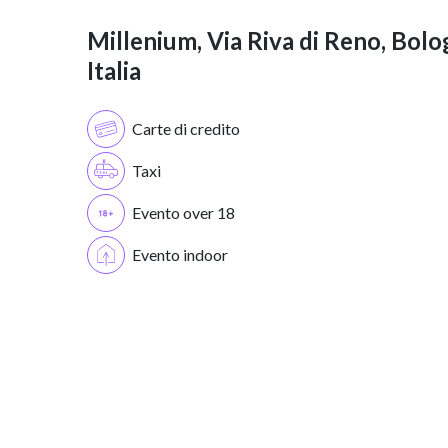
Millenium, Via Riva di Reno, Bolo
Italia
Carte di credito
Taxi
Evento over 18
Evento indoor