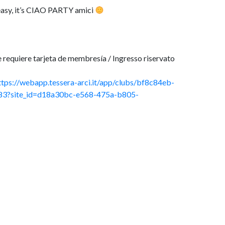
 è easy, it’s CIAO PARTY amici
requiere tarjeta de membresía / Ingresso riservato
ttps://webapp.tessera-arci.it/app/clubs/bf8c84eb-
83?site_id=d18a30bc-e568-475a-b805-