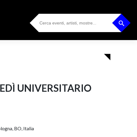
Search
Search Button
for:
VEDÌ UNIVERSITARIO
logna, BO, Italia