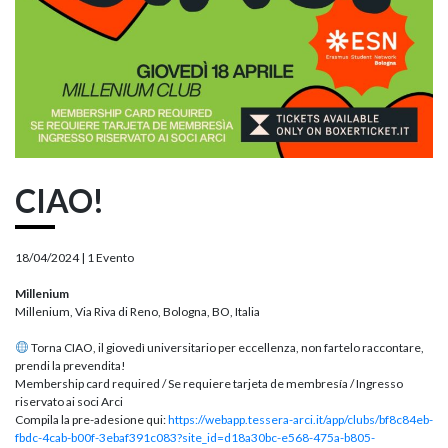
CIAO!
18/04/2024 |
1 Evento
Millenium
Millenium, Via Riva di Reno, Bologna, BO, Italia
Torna CIAO, il giovedì universitario per eccellenza, non fartelo raccontare,
prendi la prevendita!
Membership card required / Se requiere tarjeta de membresía / Ingresso
riservato ai soci Arci
Compila la pre-adesione qui:
https://webapp.tessera-arci.it/app/clubs/bf8c84eb-
fbdc-4cab-b00f-3ebaf391c083?site_id=d18a30bc-e568-475a-b805-