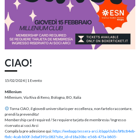
CIAO!
15/02/2024 |
1 Evento
Millenium
Millenium, Via Riva di Reno, Bologna, BO, Italia
Torna CIAO, il giovedì universitario per eccellenza, non fartelo raccontare,
prendi la prevendita!
Membership card required / Se requiere tarjeta de membresía / Ingresso
riservato ai soci Arci
Compila la pre-adesione qui:
https://webapp.tessera-arci.it/app/clubs/bf8c84eb-
fbdc-4cab-b00f-3ebaf391c083?site_id=d18a30bc-e568-475a-b805-