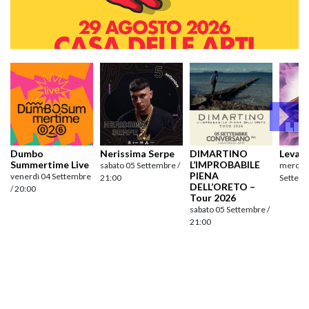
Dumbo
Nerissima Serpe
DIMARTINO
Levan
Summertime Live
L’IMPROBABILE
sabato 05 Settembre /
mercole
PIENA
venerdì 04 Settembre
21:00
Settemb
DELL’ORETO –
/ 20:00
Tour 2026
sabato 05 Settembre /
21:00