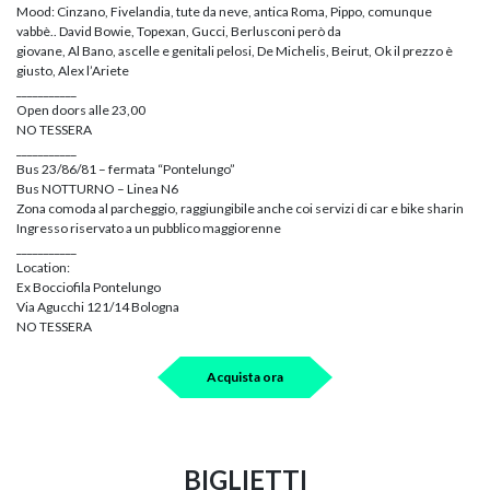
Mood: Cinzano, Fivelandia, tute da neve, antica Roma, Pippo, comunque
vabbè.. David Bowie, Topexan, Gucci, Berlusconi però da
giovane, Al Bano, ascelle e genitali pelosi, De Michelis, Beirut, Ok il prezzo è
giusto, Alex l’Ariete
___________
Open doors alle 23,00
NO TESSERA
___________
Bus 23/86/81 – fermata “Pontelungo”
Bus NOTTURNO – Linea N6
Zona comoda al parcheggio, raggiungibile anche coi servizi di car e bike sharin
Ingresso riservato a un pubblico maggiorenne
___________
Location:
Ex Bocciofila Pontelungo
Via Agucchi 121/14 Bologna
NO TESSERA
Acquista ora
BIGLIETTI