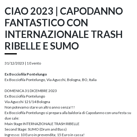
CIAO 2023 | CAPODANNO
FANTASTICO CON
INTERNAZIONALE TRASH
RIBELLE E SUMO
31/12/2023 |
1 Evento
Ex Bocciofila Pontelungo
Ex Bocciofila Pontelungo, Via Agucchi, Bologna, BO, Italia
DOMENICA 31 DICEMBRE 2023
Ex Bocciofila Pontelungo
Via Agucchi 121/14 Bologna
Non potevamo stare un altro anno senza!!!
Ex Bocciofila Pontelungo si prepara alla baldoria di Capodanno con una festa su
due sale:
Main Stage INTERNAZIONALE TRASH RIBELLE
Second Stage: SUMO (Drum and Bass)
Ingresso: 10 Euro in prevendita; 15 Euro in cassa!