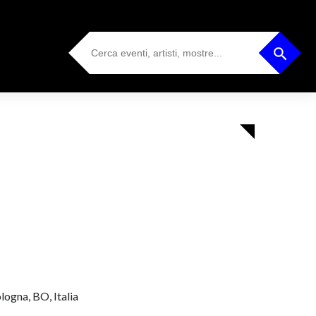
Search
Search Button
for:
logna, BO, Italia