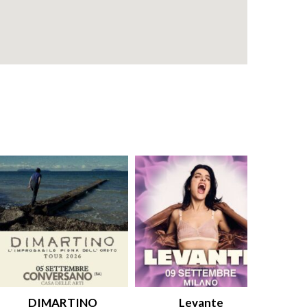
DIMARTINO
Levante
An