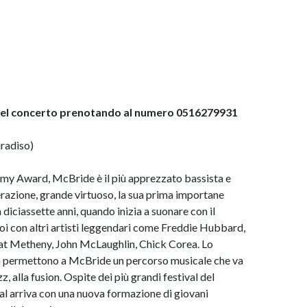
 del concerto prenotando al numero 0516279931
aradiso)
mmy Award, McBride è il più apprezzato bassista e
razione, grande virtuoso, la sua prima importane
 diciassette anni, quando inizia a suonare con il
i con altri artisti leggendari come Freddie Hubbard,
at Metheny, John McLaughlin, Chick Corea. Lo
tà permettono a McBride un percorso musicale che va
zz, alla fusion. Ospite dei più grandi festival del
al arriva con una nuova formazione di giovani