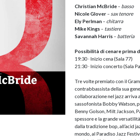
Christian McBride
–
basso
Nicole Glover
–
sax tenore
Ely Perlman
–
chitarra
Mike Kings
–
tastiere
Savannah Harris
–
batteria
Possibilità di cenare prima
19:30 ∙ Inizio cena (Sala 77)
21:30 ∙ Inizio concerto (Sala P
Tre volte premiato con il Gra
contrabbassista della sua gene
collaborazione nel jazz arriva a
sassofonista Bobby Watson, po
Benny Golson, Milt Jackson, P
spessore e la grande versatili
dalla tradizione bop, all’acid ja
mondo, al Paradiso Jazz Festiv