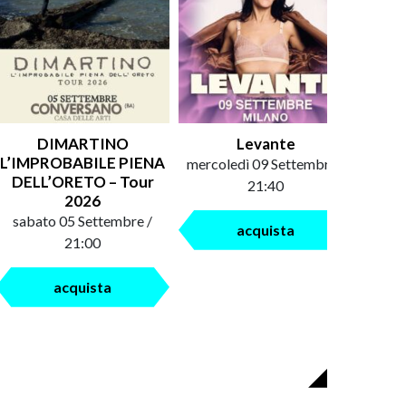
DIMARTINO
Levante
An
L’IMPROBABILE PIENA
mercoledì 09 Settembre /
saba
DELL’ORETO – Tour
21:40
2026
sabato 05 Settembre /
acquista
21:00
acquista