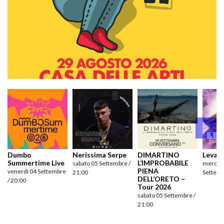
Dumbo
Nerissima Serpe
DIMARTINO
Levan
Summertime Live
L’IMPROBABILE
sabato 05 Settembre /
mercole
PIENA
venerdì 04 Settembre
21:00
Settemb
DELL’ORETO –
/ 20:00
Tour 2026
sabato 05 Settembre /
21:00