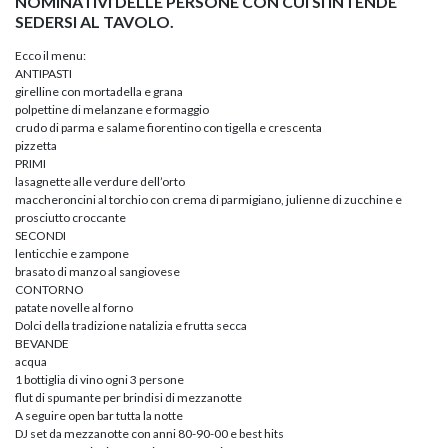
NOMINATIVI DELLE PERSONE CON CUI SI INTENDE
SEDERSI AL TAVOLO.
Ecco il menu:
ANTIPASTI
girelline con mortadella e grana
polpettine di melanzane e formaggio
crudo di parma e salame fiorentino con tigella e crescenta
pizzetta
PRIMI
lasagnette alle verdure dell’orto
maccheroncini al torchio con crema di parmigiano, julienne di zucchine e
prosciutto croccante
SECONDI
lenticchie e zampone
brasato di manzo al sangiovese
CONTORNO
patate novelle al forno
Dolci della tradizione natalizia e frutta secca
BEVANDE
acqua
1 bottiglia di vino ogni 3 persone
flut di spumante per brindisi di mezzanotte
A seguire open bar tutta la notte
DJ set da mezzanotte con anni 80-90-00 e best hits