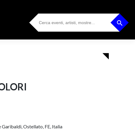
Search
Search Button
for:
OLORI
Garibaldi, Ostellato, FE, Italia