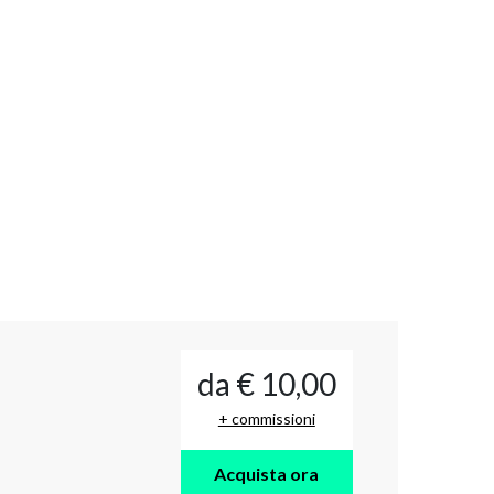
da € 10,00
+ commissioni
Acquista ora