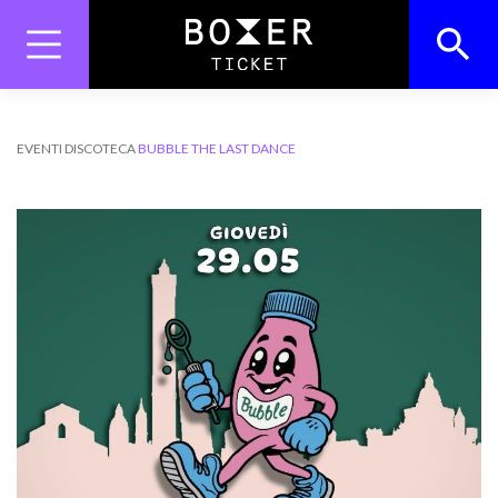
Skip
to
content
Search
Search Button
for:
EVENTI
DISCOTECA
BUBBLE THE LAST DANCE