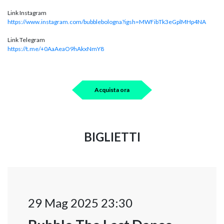
Link Instagram
https://www.instagram.com/bubblebologna?igsh=MWFibTk3eGplMHp4NA
Link Telegram
https://t.me/+0AaAeaO9hAkxNmY8
Acquista ora
BIGLIETTI
29 Mag 2025 23:30