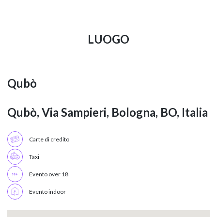
LUOGO
Qubò
Qubò, Via Sampieri, Bologna, BO, Italia
Carte di credito
Taxi
Evento over 18
Evento indoor