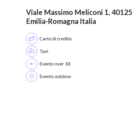
Viale Massimo Meliconi 1, 40125
Emilia-Romagna Italia
Carte di credito
Taxi
Evento over 18
Evento outdoor