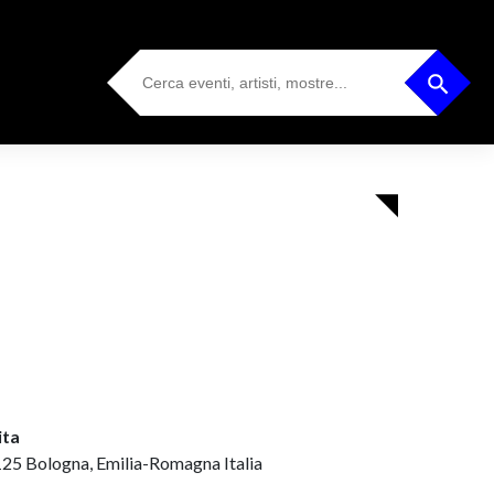
Search
Search Button
for:
ita
125 Bologna, Emilia-Romagna Italia