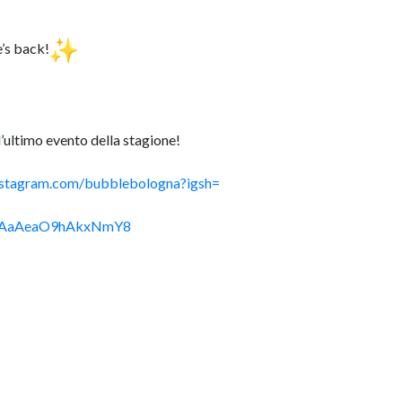
e
’s back!
l’ultimo evento della stagione!
nstagram.com/
bubblebologna?igsh=
/+0AaAeaO9hAkxNmY8