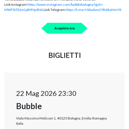
Link Instagram
https://www.instagram.com/
bubblebologna?igsh=
MWFibTk3eGplMHp4NA
Link Telegram
https://t.me/+0AaAeaO9hAkxNmY8
Acquista ora
BIGLIETTI
22 Mag 2026 23:30
Bubble
Viale Massimo Meliconi 1, 40125 Bologna, Emilia-Romagna
Italia