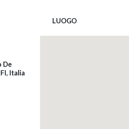
LUOGO
o De
I, Italia