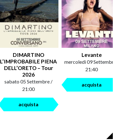
DIMARTINO
Levante
An
L’IMPROBABILE PIENA
mercoledì 09 Settembre /
saba
DELL’ORETO – Tour
21:40
2026
sabato 05 Settembre /
acquista
21:00
acquista