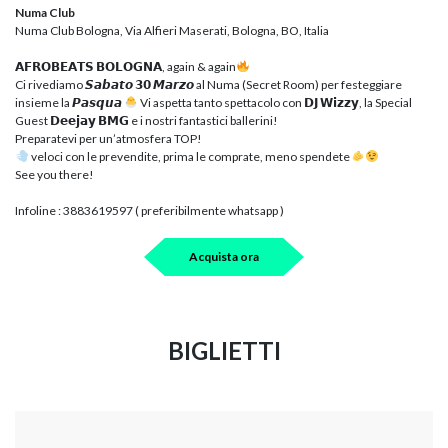
Numa Club
Numa Club Bologna, Via Alfieri Maserati, Bologna, BO, Italia
𝗔𝗙𝗥𝗢𝗕𝗘𝗔𝗧𝗦 𝗕𝗢𝗟𝗢𝗚𝗡𝗔, again & again
Ci rivediamo 𝙎𝙖𝙗𝙖𝙩𝙤 𝟯𝟬 𝙈𝙖𝙧𝙯𝙤 al Numa (Secret Room) per festeggiare
insieme la 𝙋𝙖𝙨𝙦𝙪𝙖
Vi aspetta tanto spettacolo con 𝗗𝗝 𝗪𝗶𝘇𝘇𝘆, la Special
Guest 𝗗𝗲𝗲𝗷𝗮𝘆 𝗕𝗠𝗚 e i nostri fantastici ballerini!
Preparatevi per un’atmosfera TOP!
veloci con le prevendite, prima le comprate, meno spendete
See you there!
Infoline : 3883619597 ( preferibilmente whatsapp )
Acquista ora
BIGLIETTI