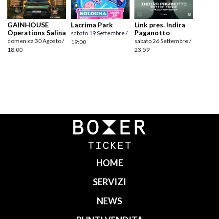
GAINHOUSE
Lacrima Park
Link pres. Indira
Operations Salina
Paganotto
sabato 19 Settembre /
domenica 30 Agosto /
sabato 26 Settembre /
19:00
18:00
23:59
Navigazione
articoli
HOME
SERVIZI
NEWS