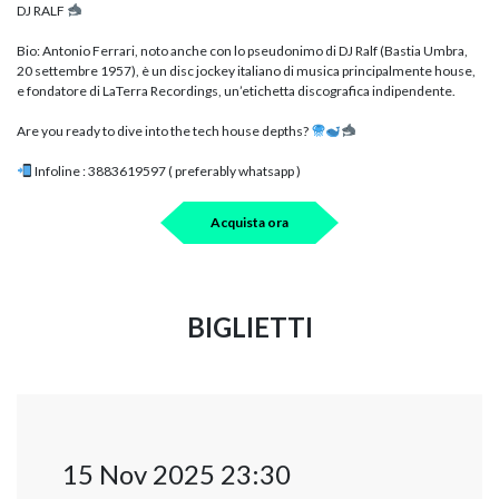
DJ RALF
Bio: Antonio Ferrari, noto anche con lo pseudonimo di DJ Ralf (Bastia Umbra,
20 settembre 1957), è un disc jockey italiano di musica principalmente house,
e fondatore di LaTerra Recordings, un’etichetta discografica indipendente.
Are you ready to dive into the tech house depths?
Infoline : 3883619597 ( preferably whatsapp )
Acquista ora
BIGLIETTI
15 Nov 2025 23:30