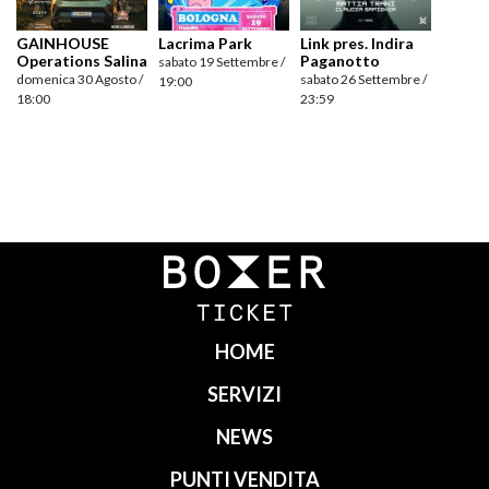
GAINHOUSE
Lacrima Park
Link pres. Indira
Operations Salina
Paganotto
sabato 19 Settembre /
domenica 30 Agosto /
sabato 26 Settembre /
19:00
18:00
23:59
Navigazione
articoli
HOME
SERVIZI
NEWS
PUNTI VENDITA