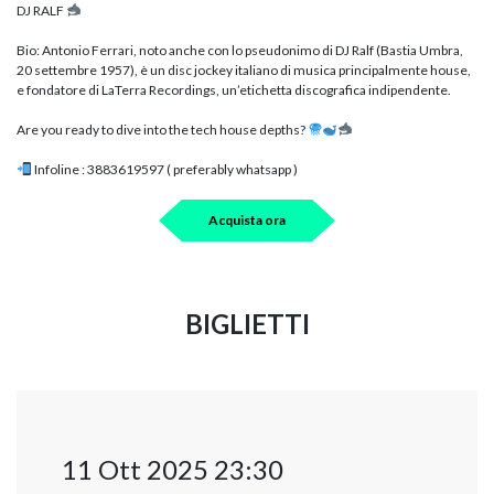
DJ RALF
Bio: Antonio Ferrari, noto anche con lo pseudonimo di DJ Ralf (Bastia Umbra,
20 settembre 1957), è un disc jockey italiano di musica principalmente house,
e fondatore di LaTerra Recordings, un’etichetta discografica indipendente.
Are you ready to dive into the tech house depths?
Infoline : 3883619597 ( preferably whatsapp )
Acquista ora
BIGLIETTI
11 Ott 2025 23:30